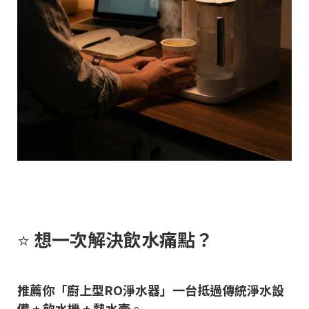
⭐
想一次解決飲水痛點？
推薦你「廚上型RO淨水器」一台抵過傳統淨水設
備 + 飲水機 + 熱水壺。