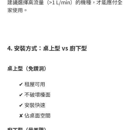
建議選擇高流量（>1 L/min）的機種，才能應付全
家使用。
4. 安裝方式：桌上型 vs 廚下型
桌上型（免鑽洞）
✔ 租屋可用
✔ 不破壞檯面
✔ 安裝快速
✘ 佔桌面空間
廚下型（最美觀）