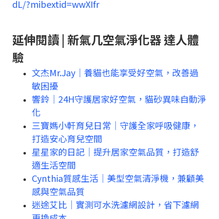
dL/?mibextid=wwXIfr
延伸閱讀 | 新氣几空氣淨化器 達人體
驗
文杰Mr.Jay｜養貓也能享受好空氣，改善過
敏困擾
響鈴｜24H守護居家好空氣，貓砂異味自動淨
化
三寶媽小軒育兒日常｜守護全家呼吸健康，
打造安心育兒空間
星星家的日記｜提升居家空氣品質，打造舒
適生活空間
Cynthia質感生活｜美型空氣清淨機，兼顧美
感與空氣品質
迷途艾比｜實測可水洗濾網設計，省下濾網
更換成本