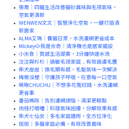
張喬｜四貓生活改善貓砂異味與毛孩氣味，
空氣更清新
WENWEN文文｜智慧淨化空氣，一鍵打造清
新居家
ALMA艾瑪｜養貓日常，水洗濾網更省成本
Mickey🐶我是米奇｜清淨機也是居家擺設
小米食｜質感生活提案，3分鐘快速水洗
汶汶與杉杉｜過敏毛孩家庭﹑有效過濾毛塵
柴犬皮皮｜換毛期有感，毛髮氣味一次解決
梅根沒梗｜守護孩子呼吸，在意每一口空氣
啾啾CHUCHU｜不想多花冤枉錢，水洗濾網
更省事
番茄媽咪｜告別濾網煩惱，清潔更輕鬆
肉桂打噴嚏｜料理氣味困擾，分解效果有感
柴犬七仙女｜多毛家庭適用，全方位淨化
斑斑｜多貓家庭必備，有效改善異味