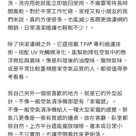
洗，洗完甩乾就能立即裝回使用，不需要等待長時
間風乾。對於平常工作忙碌、家裡又有小朋友的我
們來說，真的方便很多，也能減少長期更換濾網的
開銷，日常清潔維護也輕鬆不少！。
除了快潔濾網之外，它還搭載 TPA® 專利過濾技
術，搭配 UV 光觸媒淨化，能幫助降低空氣中的懸
浮微粒與異味。像是料理後的油煙味、寵物氣味，
或是平常比較重視居家空氣品質的人，都很值得參
考看看。
我自己另外一個很喜歡的地方，就是它的外型設
計，不像一般空氣清淨機那麼有「家電感」。
不像一般空氣清淨機給人一種大型家電的感覺，新
氣几更像是一張有質感的邊桌，放在客廳、臥室都
很自然。上方平台還能擺放咖啡、書本或日常小
物，不只實用，也讓空間看起來更俐落。