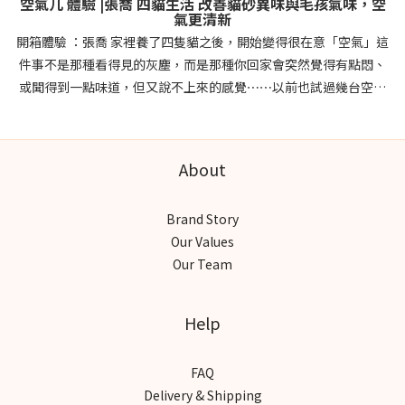
空氣几 體驗 |張喬 四貓生活 改善貓砂異味與毛孩氣味，空
氣更清新
開箱體驗 ：張喬 家裡養了四隻貓之後，開始變得很在意「空氣」這
件事不是那種看得見的灰塵，而是那種你回家會突然覺得有點悶、
或聞得到一點味道，但又說不上來的感覺⋯⋯以前也試過幾台空氣
清淨機，但最困擾的其實不是效果，而是濾網要換、耗材要買、時
間久了就懶得維護⋯ 這次體驗 POIEMA 新氣几，最有感的是它的
「零耗材設計」！濾網可以水洗、晾乾後直接裝回去，整個過程其
About
實比想像中簡單很多 而且家裡最有感的幾個地方： 貓砂味道比較不
容易殘留 開窗通風不一定就夠的悶感有改善 放在客廳很像一件家
Brand Story
具，不會有突兀的空氣清淨機家電感 它有多種模式可設定自動模
Our Values
式：平常放著讓它自己調整睡眠模式：晚上運轉很安靜， 幾乎沒有
Our Team
存在感自訂模式：打掃 或是 有開窗時，需要加強淨化時 最喜歡的是
它不需要你去習慣機器，而是自然融入生活 最棒的是 #UV光觸媒設
計 抑菌還能有效除臭有時貓咪窩在旁邊睡著 或是 貓砂盆剛上完廁所
Help
都沒有味道我才發現～空氣變舒服這件事，就這樣默默變成日常的
一部分 文章出處：
FAQ
https://www.facebook.com/share/p/1bDAi7unci/ 延伸閱讀 | 新
Delivery & Shipping
氣几空氣淨化器 達人體驗文杰Mr.Jay｜養貓也能享受好空氣，改善