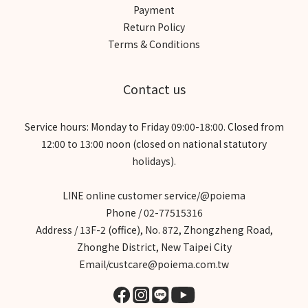
Payment
過敏困擾響鈴｜24H守護居家好空氣，貓砂異味自動淨化三寶媽小軒
Return Policy
育兒日常｜守護全家呼吸健康，打造安心育兒空間星星家的日記｜
Terms & Conditions
提升居家空氣品質，打造舒適生活空間Cynthia質感生活｜美型空氣
清淨機，兼顧美感與空氣品質迷途艾比｜實測可水洗濾網設計，省
下濾網更換成本冠冠夫妻｜打造清新居家空氣，日日享受舒適生活
Contact us
WENWEN文文｜智慧淨化空氣，一鍵打造清新居家ALMA艾瑪｜養
貓日常，水洗濾網更省成本Mickey🐶我是米奇｜清淨機也是居家擺
Service hours: Monday to Friday 09:00-18:00. Closed from
設小米食｜質感生活提案，3分鐘快速水洗汶汶與杉杉｜過敏毛孩家
12:00 to 13:00 noon (closed on national statutory
庭﹑有效過濾毛塵柴犬皮皮｜換毛期有感，毛髮氣味一次解決梅根
holidays).
沒梗｜守護孩子呼吸，在意每一口空氣啾啾CHUCHU｜不想多花冤
枉錢，水洗濾網更省事番茄媽咪｜告別濾網煩惱，清潔更輕鬆肉桂
LINE online customer service/@poiema
打噴嚏｜料理氣味困擾，分解效果有感柴犬七仙女｜多毛家庭適
Phone / 02-77515316
用，全方位淨化斑斑｜多貓家庭必備，有效改善異味艾莉絲｜過敏
Address / 13F-2 (office), No. 872, Zhongzheng Road,
族救星，呼吸更舒適
Zhonghe District, New Taipei City
Email/custcare@poiema.com.tw