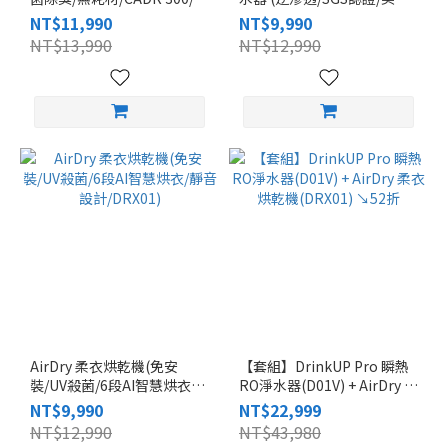
洗濾網/抗敏首選/P50B)
NSF/雙UVC殺菌/自清潔/閃飲
NT$11,990
NT$9,990
儲水壺/開飲機/D01V)
NT$13,990
NT$12,990
AirDry 柔衣烘乾機(免安
【套組】DrinkUP Pro 瞬熱
裝/UV殺菌/6段AI智慧烘衣/
RO淨水器(D01V) + AirDry 柔
靜音設計/DRX01)
衣烘乾機(DRX01) ↘︎52折
NT$9,990
NT$22,999
NT$12,990
NT$43,980