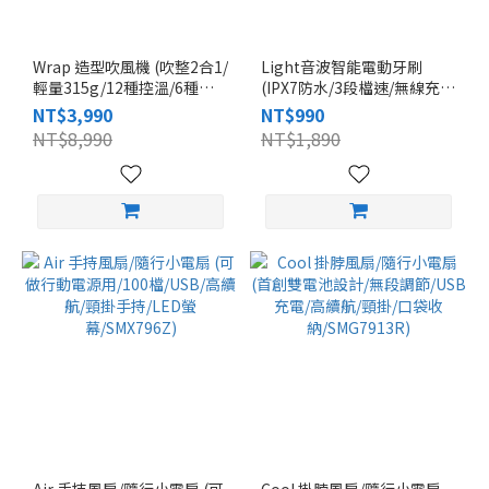
Wrap 造型吹風機 (吹整2合1/
Light音波智能電動牙刷
輕量315g/12種控溫/6種吹
(IPX7防水/3段檔速/無線充
頭/多元整髮器/自動清潔/吸
電/鋁合金輕巧52g/美國杜邦
NT$3,990
NT$990
磁式快拆/1150W功率/P637)
牙刷頭2入/P315)
NT$8,990
NT$1,890