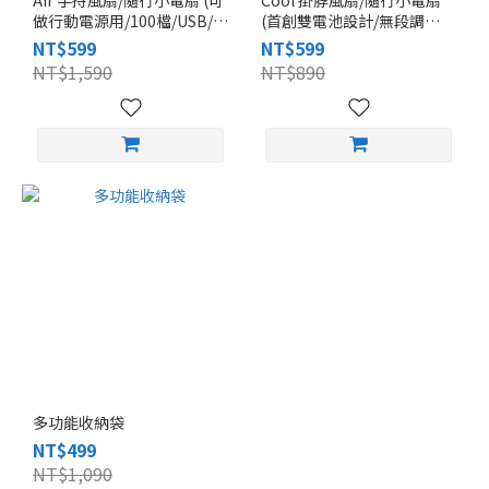
Air 手持風扇/隨行小電扇 (可
Cool 掛脖風扇/隨行小電扇
做行動電源用/100檔/USB/高
(首創雙電池設計/無段調
續航/頸掛手持/LED螢
節/USB充電/高續航/頸掛/口
NT$599
NT$599
幕/SMX796Z)
袋收納/SMG7913R)
NT$1,590
NT$890
多功能收納袋
NT$499
NT$1,090