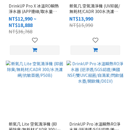
DrinkUP Pro X 冰溫RO瞬熱
新氣几 空氣清淨機 (UV抑菌/
淨水器 (APP連線/取水量紀
無耗材/CADR 300水洗濾網/
錄/TDS水質/逆滲透/SGS認
寵物家庭推薦/P50)
NT$12,990 ~
NT$13,990
證/美國NSF/雙UVC殺菌/水壺
NT$18,888
NT$15,990
2入/開飲機/D01VW)
NT$36,768
新氣几 Lite 空氣清淨機 (抑
DrinkUP Pro 冰溫瞬熱RO淨
菌除臭/無耗材/CADR 300/水
水器 (逆滲透/SGS認證/美國