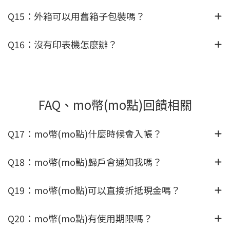
Q15：外箱可以用舊箱子包裝嗎？
Q16：沒有印表機怎麼辦？
FAQ、mo幣(mo點)回饋相關
Q17：mo幣(mo點)什麼時候會入帳？
Q18：mo幣(mo點)歸戶會通知我嗎？
Q19：mo幣(mo點)可以直接折抵現金嗎？
Q20：mo幣(mo點)有使用期限嗎？