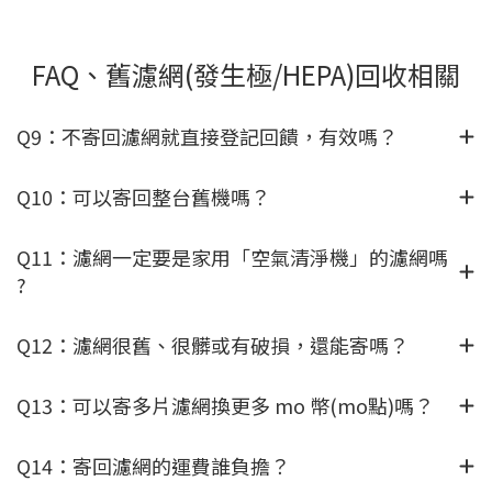
FAQ、舊濾網(發生極/HEPA)回收相關
Q9：不寄回濾網就直接登記回饋，有效嗎？
Q10：可以寄回整台舊機嗎？
Q11：濾網一定要是家用「空氣清淨機」的濾網嗎
?
Q12：濾網很舊、很髒或有破損，還能寄嗎？
Q13：可以寄多片濾網換更多 mo 幣(mo點)嗎？
Q14：寄回濾網的運費誰負擔？