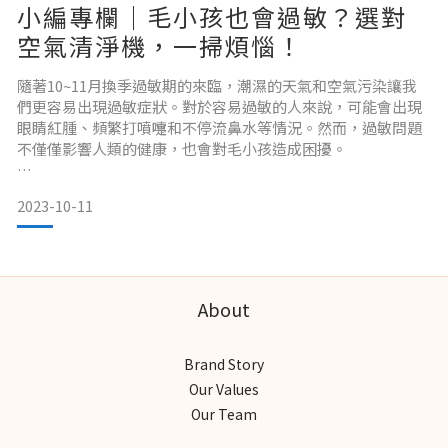
小編專欄｜毛小孩也會過敏？選對
台灣秋冬季節過敏的原因
空氣清淨機，一掃煩惱！
隨著10~11月換季過敏期的來臨，潮濕的天氣和空氣污染讓我
們更容易出現過敏症狀。對於容易過敏的人來說，可能會出現
霉菌孢子： 秋季多雨，而濕潤的環境有助於霉菌的生長。霉菌
眼睛紅腫、頻繁打噴嚏和不停流鼻水等情況。然而，過敏問題
孢子在潮濕的地方尤其多，這可能引起一些人的過敏反應。
不僅僅影響人類的健康，也會對毛小孩造成困擾。
小編專欄 / M編
空氣污染： 冬季氣溫較低，風速較小，這有助於污染
2023-10-11
台灣有超過六成家庭有養寵物的經驗，毛小孩已成為不可或缺
的家庭成員，而這段時期空氣中的花粉、塵螨等過敏原增多，
租屋小套房（8坪以下）
也可能讓家寵出現一系列的過敏症狀，如季節性皮膚過敏、不
斷抓耳朵或身體、皮膚發炎紅腫等。這種時刻不容忽視，我們
家庭成員：1 人+ 1 貓
About
需要更加關注並備妥應對措施，以守護毛小孩的健康與舒適。
適用機型：POIEMA EVO 空氣淨化器 x 1
Brand Story
Our Values
Our Team