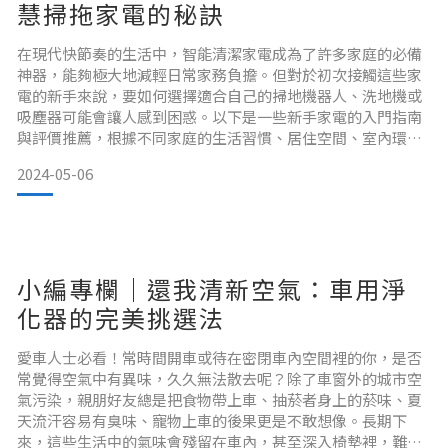
慧掃拖家電的秘訣
在現代快節奏的生活中，智能清潔家電成為了許多家庭的必備
神器，能夠極大地減輕日常家務負擔。但對於初次接觸這些家
電的新手來說，要如何選擇適合自己的掃地機器人、洗地機或
吸塵器可能會讓人感到困惑。以下是一些新手家電的入門指南
與評價推薦，根據不同家庭的生活習慣、居住空間、室內環
境、清潔需求和預算等。幫助你挑選不採雷，輕鬆讓居住環境
2024-05-06
保持整潔和舒適。
小編專欄｜還我清新空氣：車用淨
化器的完美挑選法
愛車人士必看！常時間開車或待在密閉車內空間裡的你，是否
常覺得空氣中有異味，久久無法散去呢？除了車窗外的城市空
氣污染，親朋好友總是把食物帶上車、抽菸者身上的菸味、夏
天流汗容易有臭味、寵物上車的後果更是不敢想像。長期下
來，這些生活中的氣味會殘留在車內，甚至深入椅墊裡，難以