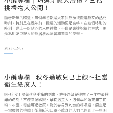
小編專欄｜巧選新家入厝禮，三招
挑禮物大公開！
隨著新年的臨近，每個年初都是大家買新房或搬進新家的熱門
時刻，特別是在過年前，搬遷的活動更是高峰。在這個特別的
時刻，送上一份貼心的入厝禮物，不僅是表達祝福的方式，更
是為朋友或親人的新居增添溫馨和驚喜的良機。
2023-12-07
在挑選入厝禮物時，除了避免觸碰禁忌，更要確保你的禮物不
會讓主人感到尷尬或不悅。同時，著重於三大挑選重點，使禮
物更具實用性和意義。以下是挑選入厝禮物的指南，協助你慎
小編專欄 | 秋冬過敏兒已上線～拒當
重挑選，為參訪親友的新家時帶上一份美好的祝福！
衛生紙魔人！
啊~哈啾！隨著秋冬季節的到來，許多過敏兒迎來了一年中最艱
難的時刻！不僅氣溫驟變、早晚溫差大，這個季節還充滿了花
粉、灰塵、霉菌等過敏原。對於容易受刺激的呼吸道，簡直是
一場嚴峻的挑戰！衛生紙和口罩不離身的人們也遇到了一些困