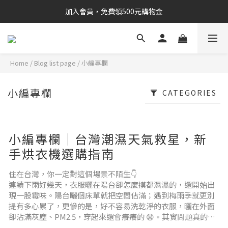
加入會員，免費領500元購物金
Home
/
Blog list page
/
小編專欄
小編專欄
CATEGORIES
小編專欄｜台灣潮濕天氣救星，新
手烘衣機選購指南
住在台灣，你一定對這個場景不陌生👇
連續下雨好幾天，衣服曬在陽台卻怎麼摸都濕濕的，還開始出
現一股霉味。陽台曬個床單就把空間佔滿；遇到梅雨季就更別
提有多心累了，更慘的是，好不容易洗乾淨的衣服，曬在外面
卻沾滿灰塵、PM2.5，穿起來還會癢癢的 😩。其實問題真的不
是你沒洗乾淨，而是你少了一台真正適合台灣的烘衣機。為什