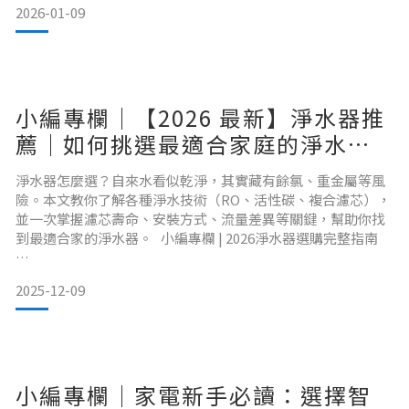
2026-01-09
麼越來越多家庭開始用烘衣機？
烘衣機早就不是「奢侈家電」，而是現代家庭的生活標配，原
因其實很簡單：
✔ 乾得快，不再看天氣臉色
洗完衣服直接烘，不用等太陽、不怕下雨，梅雨季、冬天照樣
小編專欄｜【2026 最新】淨水器推
有乾爽
薦｜如何挑選最適合家庭的淨水設
備？完整指南與選購重點
淨水器怎麼選？自來水看似乾淨，其實藏有餘氯、重金屬等風
險。本文教你了解各種淨水技術（RO、活性碳、複合濾芯），
並一次掌握濾芯壽命、安裝方式、流量差異等關鍵，幫助你找
到最適合家的淨水器。 小編專欄 | 2026淨水器選購完整指南
小編專欄 | V編 為什麼每個家庭都需要一台淨水器？ 水，看起
2025-12-09
來透明，卻不一定乾淨。多數台灣家庭對自來水依賴性極高，
但自來水經過長距離輸送後，可能在管線、水塔或家中老舊管
路中發生「二次污染」。 常見的水質風險包含：• 餘氯味
重：導致喝起來有怪味• 重
小編專欄｜家電新手必讀：選擇智