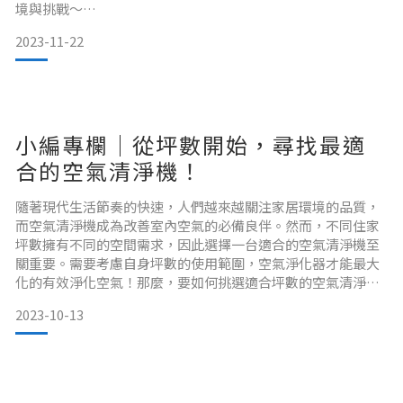
境與挑戰～
2023-11-22
小編專欄 | M編
小編專欄｜從坪數開始，尋找最適
合的空氣清淨機！
一、送禮不NG，
隨著現代生活節奏的快速，人們越來越關注家居環境的品質，
而空氣清淨機成為改善室內空氣的必備良伴。然而，不同住家
坪數擁有不同的空間需求，因此選擇一台適合的空氣清淨機至
關重要。需要考慮自身坪數的使用範圍，空氣淨化器才能最大
化的有效淨化空氣！那麼，要如何挑選適合坪數的空氣清淨機
小編專欄 | M編
呢？以下將依據不同住家坪數，介紹最適合的機型與使用建
2023-10-13
議。