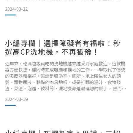
抹去。除了手動清潔之外，還有其他更有效的辦法嗎？
小編專欄 | M編
2024-03-22
車內空氣淨化器通通幫你解決以上問題！對於過敏或哮喘患
一、掃地機器人
者、對氣味敏感者、容易暈車者、在車內抽菸者、容易有體味
小編專欄｜選擇障礙者有福啦！秒
流汗臭味的人都有很好的幫助。淨化器也對抵抗PM2.5空氣污
對於工作繁忙的人，或是希望輕鬆保持家居清潔的人來說，掃
染有一定效
選高CP洗地機，不再猶豫！
地機器人是很好的解決辦法。主
近年來，乾濕垃圾兩吃的洗地機越來越受到家庭歡迎。這款機
器方便快捷，能同時完成吸塵和拖地的工作，一舉取代了傳統
的吸塵器和拖把。無論是吸浴室、廁所、地上陌生女人的頭
髮、寵物尿液、黏黏的廚房地板，或是打翻的湯汁、食物殘
渣、菜渣、泡麵、飲料等，洗地機都是最理想的幫手。 然而，
在眾多品牌中，如何挑選性價比高的洗地吸塵器呢？ 如果你像
2024-03-19
我一樣容易猶豫不決，別擔心！這篇文章旨在幫助你在一秒鐘
內選擇出最適合你的手持洗地機！只需關注以下四個主要因
素：「清潔效能、功能、耐用性、價格和評價」，相信你心目
中最理想的家電即