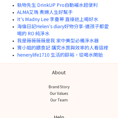
執物先生 DrinkUP Pro自動補水超便利
ALMA艾瑪 煮婦人生好幫手
It's Madny Lee 李曼蒂 直接迷上喝好水
海倫日記Helen's diary好物分享-連孩子都愛
喝的 RO 純淨水
我是薇薇薇薇是我 家中美型必備淨水器
胃小姐的餵食記 講究水質與效率的人看這裡
henerylife1710 生活的餘裕，從喝水開始
About
Brand Story
Our Values
Our Team
Help