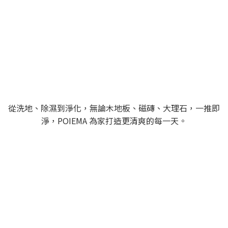
全屋適用，一機適用全屋地
面，從客廳到浴室都行
從洗地、除濕到淨化，無論木地板、磁磚、大理石，一推即
淨，POIEMA 為家打造更清爽的每一天。