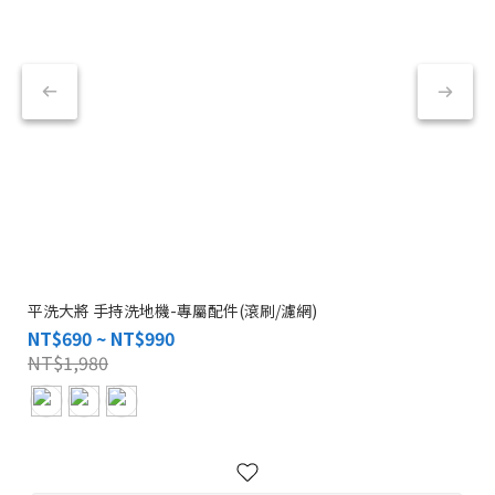
平洗大將 手持洗地機-專屬配件(滾刷/濾網)
NT$690 ~ NT$990
NT$1,980