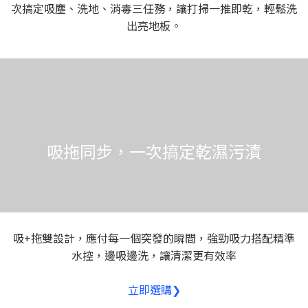
次搞定吸塵、洗地、消毒三任務，讓打掃一推即乾，輕鬆洗
出亮地板。
吸拖同步，一次搞定乾濕污漬
吸+拖雙設計，應付每一個突發的瞬間，強勁吸力搭配精準
水控，邊吸邊洗，讓清潔更有效率
立即選購❯