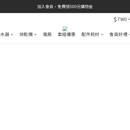
加入會員，免費領500元購物金
$
TWD
淨水器
烘乾機
電扇
套組優惠
配件耗材
會員好禮