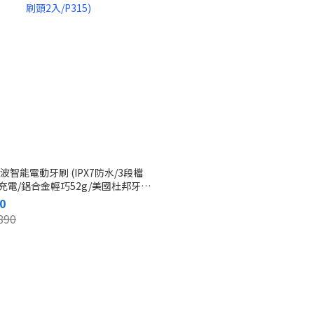
t音波智能電動牙刷 (IPX7防水/3段檔
充電/鋁合金輕巧52g/美國杜邦牙刷
315)
0
890