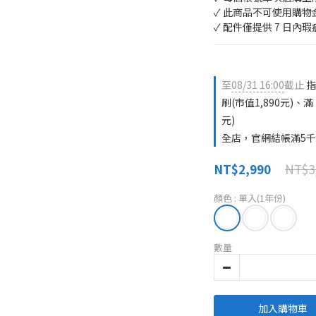
✓ 此商品不可使用購物
✓ 配件僅提供 7 日內
至
08/31 16:00
截止
指
刷(市值1,890元)、滿 
元)
全店，官網結帳滿5千
NT$3
NT$2,990
顏色
: 單入(1年份)
數量
加入購物車