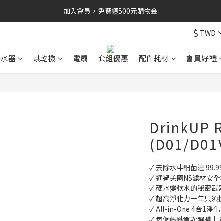
加入會員，免費領500元購物金
$
TWD
淨水器
烘乾機
電扇
套組優惠
配件耗材
會員好禮
DrinkU
(D01/D01
✓ 去除水中細菌達 99.9
✓ 通過美國NS濾材安
✓ 硬水變軟水的秘密武
✓ 超高淨化力一年只須
✓ All-in-One 4合1淨化
✓ 每個帳號單次選購上