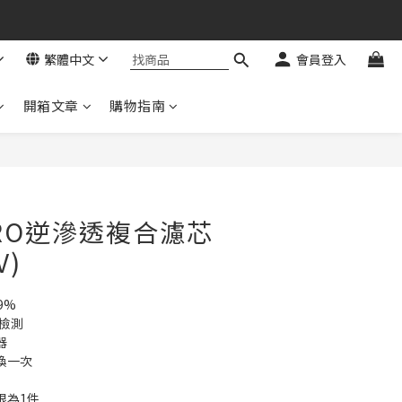
繁體中文
會員登入
開箱文章
購物指南
立即購買
P RO逆滲透複合濾芯
V)
9%
全檢測
器
換一次
限為1件