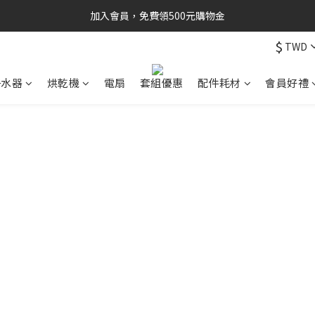
加入會員，免費領500元購物金
$
TWD
淨水器
烘乾機
電扇
套組優惠
配件耗材
會員好禮