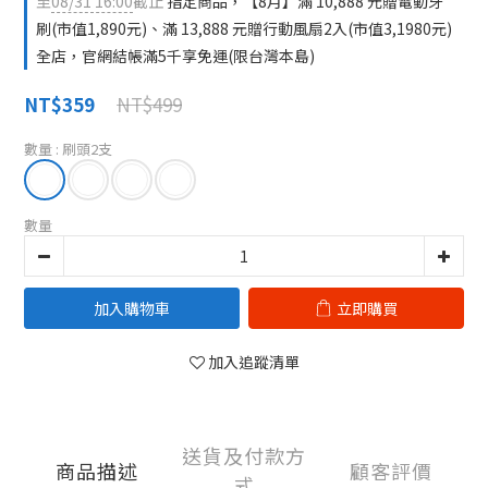
至
08/31 16:00
截止
指定商品，【8月】滿 10,888 元贈電動牙
刷(市值1,890元)、滿 13,888 元贈行動風扇2入(市值3,1980元)
全店，官網結帳滿5千享免運(限台灣本島)
NT$499
NT$359
數量
: 刷頭2支
數量
加入購物車
立即購買
加入追蹤清單
送貨及付款方
商品描述
顧客評價
式