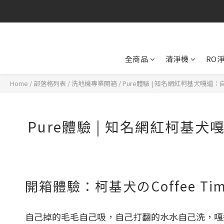
全商品
清淨機
RO
Home
/
部落格列表
/
洗地機專業開箱
/
Pure體驗 | 知名網紅柯基犬嘎
Pure體驗 | 知名網紅柯
開箱體驗：
柯基犬のCoffee Ti
自己掉的毛毛自己吸，自己打翻的水水自己洗，嘎逼親