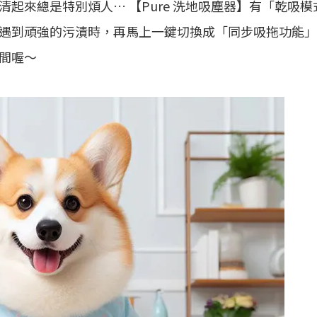
起來總是特別煩人… 【Pure 洗地吸塵器】有「乾吸模
遇到頑強的污漬時，再馬上一鍵切換成「同步吸拖功能」
間喔～