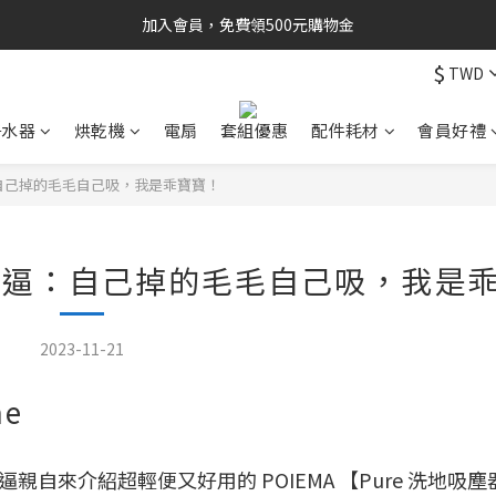
加入會員，免費領500元購物金
$
TWD
淨水器
烘乾機
電扇
套組優惠
配件耗材
會員好禮
逼：自己掉的毛毛自己吸，我是乖寶寶！
基犬嘎逼：自己掉的毛毛自己吸，我是
2023-11-21
me
自來介紹超輕便又好用的 POIEMA 【Pure 洗地吸