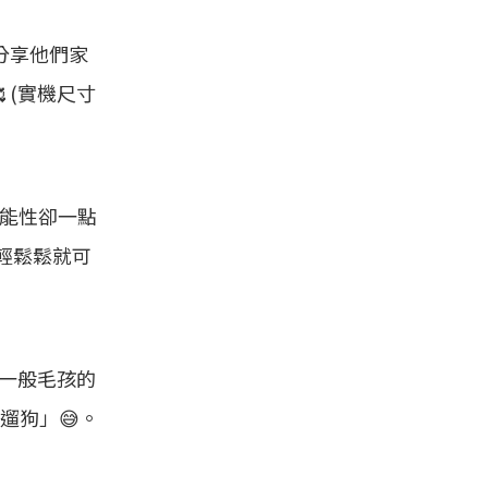
來分享他們家
 (實機尺寸
功能性卻一點
輕輕鬆鬆就可
，一般毛孩的
遛狗」😅。