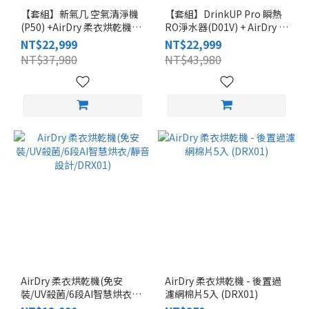
【套組】新氣几 空氣清淨機
【套組】DrinkUP Pro 瞬熱
(P50) +AirDry 柔衣烘乾機
RO淨水器(D01V) + AirDry 柔
(DRX01)
衣烘乾機(DRX01) ↘︎52折
NT$22,999
NT$22,999
NT$37,980
NT$43,980
AirDry 柔衣烘乾機(免安
AirDry 柔衣烘乾機 - 後置過
裝/UV殺菌/6段AI智慧烘衣/
濾網棉片5入 (DRX01)
靜音設計/DRX01)