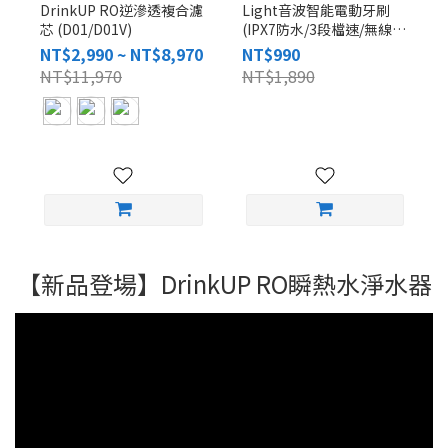
DrinkUP RO逆滲透複合濾
Light音波智能電動牙刷
芯 (D01/D01V)
(IPX7防水/3段檔速/無線充
電/鋁合金輕巧52g/美國杜
NT$2,990 ~ NT$8,970
NT$990
邦牙刷頭2入/P315)
NT$11,970
NT$1,890
【新品登場】DrinkUP RO瞬熱水淨水器