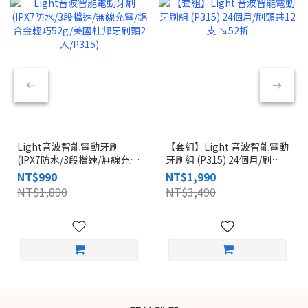
Light音波智能電動牙刷
【套組】Light 音波智能電動
(IPX7防水/3段檔速/無線充
牙刷組 (P315) 24個月/刷頭
電/鋁合金輕巧52g/美國杜邦
共12支 ↘︎52折
NT$990
NT$1,990
牙刷頭2入/P315)
NT$1,890
NT$3,490