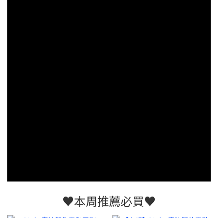
♥️本周推薦必買♥️