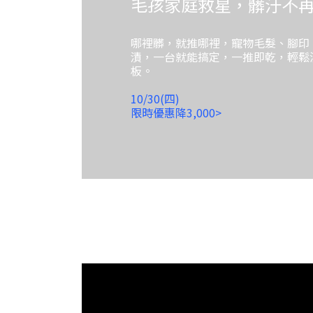
毛孩家庭救星，髒汙不
哪裡髒，就推哪裡，寵物毛髮、腳印
漬，一台就能搞定，一推即乾，輕鬆
板。
10/30(四)
限時優惠降3,000>