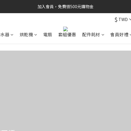
加入會員，免費領500元購物金
$
TWD
淨水器
烘乾機
電扇
套組優惠
配件耗材
會員好禮