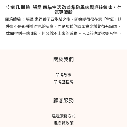
空氣几 體驗 |張喬 四貓生活 改善貓砂異味與毛孩氣味，空
氣更清新
開箱體驗 ：張喬 家裡養了四隻貓之後，開始變得很在意「空氣」這
件事不是那種看得見的灰塵，而是那種你回家會突然覺得有點悶、
或聞得到一點味道，但又說不上來的感覺⋯⋯以前也試過幾台空氣
清淨機，但最困擾的其實不是效果，而是濾網要換、耗材要買、時
間久了就懶得維護⋯ 這次體驗 POIEMA 新氣几，最有感的是它的
「零耗材設計」！濾網可以水洗、晾乾後直接裝回去，整個過程其
關於我們
實比想像中簡單很多 而且家裡最有感的幾個地方： 貓砂味道比較不
容易殘留 開窗通風不一定就夠的悶感有改善 放在客廳很像一件家
品牌故事
具，不會有突兀的空氣清淨機家電感 它有多種模式可設定自動模
品牌歷程碑
式：平常放著讓它自己調整睡眠模式：晚上運轉很安靜， 幾乎沒有
存在感自訂模式：打掃 或是 有開窗時，需要加強淨化時 最喜歡的是
它不需要你去習慣機器，而是自然融入生活 最棒的是 #UV光觸媒設
顧客服務
計 抑菌還能有效除臭有時貓咪窩在旁邊睡著 或是 貓砂盆剛上完廁所
都沒有味道我才發現～空氣變舒服這件事，就這樣默默變成日常的
運送服務方式
一部分 文章出處：
退換貨政策
https://www.facebook.com/share/p/1bDAi7unci/ 延伸閱讀 | 新