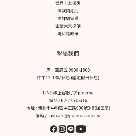
當月卡友優惠
氣几空氣淨化器 達人體驗文杰Mr.Jay｜養貓也能享受好空氣，改善
條款與細則
過敏困擾響鈴｜24H守護居家好空氣，貓砂異味自動淨化三寶媽小軒
防詐騙宣導
育兒日常｜守護全家呼吸健康，打造安心育兒空間星星家的日記｜
企業大宗採購
提升居家空氣品質，打造舒適生活空間Cynthia質感生活｜美型空氣
隱私權政策
清淨機，兼顧美感與空氣品質迷途艾比｜實測可水洗濾網設計，省
下濾網更換成本冠冠夫妻｜打造清新居家空氣，日日享受舒適生活
WENWEN文文｜智慧淨化空氣，一鍵打造清新居家ALMA艾瑪｜養
聯絡我們
貓日常，水洗濾網更省成本Mickey🐶我是米奇｜清淨機也是居家擺
設小米食｜質感生活提案，3分鐘快速水洗汶汶與杉杉｜過敏毛孩家
周一至周五 0900-1800
庭﹑有效過濾毛塵柴犬皮皮｜換毛期有感，毛髮氣味一次解決梅根
中午12-13點休息 (國定假日休息)
沒梗｜守護孩子呼吸，在意每一口空氣啾啾CHUCHU｜不想多花冤
枉錢，水洗濾網更省事番茄媽咪｜告別濾網煩惱，清潔更輕鬆肉桂
LINE 線上客服 / @poiema
打噴嚏｜料理氣味困擾，分解效果有感柴犬七仙女｜多毛家庭適
電話 / 02-77515316
用，全方位淨化斑斑｜多貓家庭必備，有效改善異味艾莉絲｜過敏
地址 / 新北市中和區中正路930號3樓(辦公室)
族救星，呼吸更舒適
信箱 / custcare@poiema.com.tw