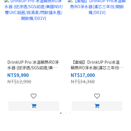
DrinkUP Pro 冰溫瞬熱RO淨
【套組】DrinkUP Pro冰溫
水器 (逆滲透/SGS認證/美國
瞬熱RO淨水器(濾芯三年份/
NSF/雙UVC殺菌/自清潔/閃飲
開飲機/D01V)
NT$9,990
NT$17,000
儲水壺/開飲機/D01V)
NT$12,990
NT$34,368