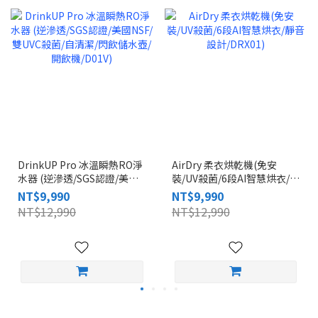
DrinkUP Pro 冰溫瞬熱RO淨
AirDry 柔衣烘乾機(免安
水器 (逆滲透/SGS認證/美國
裝/UV殺菌/6段AI智慧烘衣/靜
NSF/雙UVC殺菌/自清潔/閃飲
音設計/DRX01)
NT$9,990
NT$9,990
儲水壺/開飲機/D01V)
NT$12,990
NT$12,990