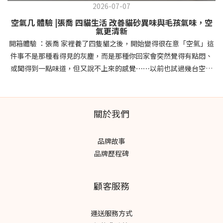
2026-07-07
空氣几 體驗 |張喬 四貓生活 改善貓砂異味與毛孩氣味，空
氣更清新
開箱體驗 ：張喬 家裡養了四隻貓之後，開始變得很在意「空氣」這
件事不是那種看得見的灰塵，而是那種你回家會突然覺得有點悶、
或聞得到一點味道，但又說不上來的感覺⋯⋯以前也試過幾台空氣
清淨機，但最困擾的其實不是效果，而是濾網要換、耗材要買、時
間久了就懶得維護⋯ 這次體驗 POIEMA 新氣几，最有感的是它的
「零耗材設計」！濾網可以水洗、晾乾後直接裝回去，整個過程其
關於我們
實比想像中簡單很多 而且家裡最有感的幾個地方： 貓砂味道比較不
容易殘留 開窗通風不一定就夠的悶感有改善 放在客廳很像一件家
品牌故事
具，不會有突兀的空氣清淨機家電感 它有多種模式可設定自動模
品牌歷程碑
式：平常放著讓它自己調整睡眠模式：晚上運轉很安靜， 幾乎沒有
存在感自訂模式：打掃 或是 有開窗時，需要加強淨化時 最喜歡的是
它不需要你去習慣機器，而是自然融入生活 最棒的是 #UV光觸媒設
顧客服務
計 抑菌還能有效除臭有時貓咪窩在旁邊睡著 或是 貓砂盆剛上完廁所
都沒有味道我才發現～空氣變舒服這件事，就這樣默默變成日常的
運送服務方式
一部分 文章出處：