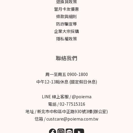
退換貨政策
https://www.facebook.com/share/p/1bDAi7unci/ 延伸閱讀 | 新
當月卡友優惠
氣几空氣淨化器 達人體驗文杰Mr.Jay｜養貓也能享受好空氣，改善
條款與細則
過敏困擾響鈴｜24H守護居家好空氣，貓砂異味自動淨化三寶媽小軒
防詐騙宣導
育兒日常｜守護全家呼吸健康，打造安心育兒空間星星家的日記｜
企業大宗採購
提升居家空氣品質，打造舒適生活空間Cynthia質感生活｜美型空氣
隱私權政策
清淨機，兼顧美感與空氣品質迷途艾比｜實測可水洗濾網設計，省
下濾網更換成本冠冠夫妻｜打造清新居家空氣，日日享受舒適生活
WENWEN文文｜智慧淨化空氣，一鍵打造清新居家ALMA艾瑪｜養
聯絡我們
貓日常，水洗濾網更省成本Mickey🐶我是米奇｜清淨機也是居家擺
設小米食｜質感生活提案，3分鐘快速水洗汶汶與杉杉｜過敏毛孩家
周一至周五 0900-1800
庭﹑有效過濾毛塵柴犬皮皮｜換毛期有感，毛髮氣味一次解決梅根
中午12-13點休息 (國定假日休息)
沒梗｜守護孩子呼吸，在意每一口空氣啾啾CHUCHU｜不想多花冤
枉錢，水洗濾網更省事番茄媽咪｜告別濾網煩惱，清潔更輕鬆肉桂
LINE 線上客服 / @poiema
打噴嚏｜料理氣味困擾，分解效果有感柴犬七仙女｜多毛家庭適
電話 / 02-77515316
用，全方位淨化斑斑｜多貓家庭必備，有效改善異味艾莉絲｜過敏
地址 / 新北市中和區中正路930號3樓(辦公室)
族救星，呼吸更舒適
信箱 / custcare@poiema.com.tw