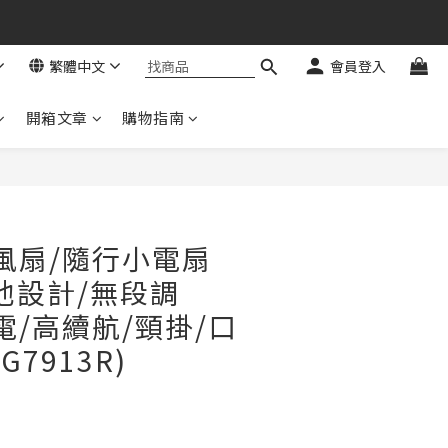
繁體中文
會員登入
開箱文章
購物指南
立即購買
脖風扇/隨行小電扇
池設計/無段調
電/高續航/頸掛/口
G7913R)