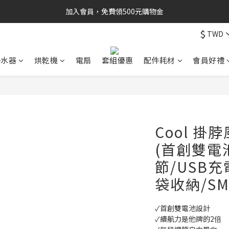
加入會員，免費領500元購物金
$
TWD
淨水器
烘乾機
電扇
套組優惠
配件耗材
會員好禮
Cool 掛
(首創雙電
節/USB充
袋收納/SM
✓首創雙電池設計
✓續航力是他牌的2倍