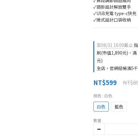
✓無段調節自由風向
✓頸掛設計解放雙手
✓USB充電 type-c快充
✓捲式設計口袋收納
至
08/31 16:00
截止
指
刷(市值1,890元)、滿 
元)
全店，官網結帳滿5千
NT$599
NT$8
顏色
: 白色
白色
藍色
數量