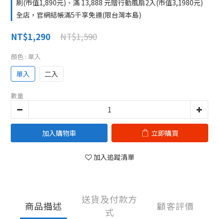
刷(市值1,890元)、滿 13,888 元贈行動風扇2入(市值3,1980元)
全店，官網結帳滿5千享免運(限台灣本島)
NT$1,590
NT$1,290
顏色
: 單入
單入
二入
數量
加入購物車
立即購買
加入追蹤清單
送貨及付款方
商品描述
顧客評價
式