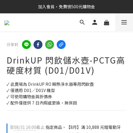
加入會員，免費領500元購物金
分享到
DrinkUP 閃飲儲水壺-PCTG高
硬度材質 (D01/D01V)
✓ 此賣場為 DrinkUP RO 瞬熱淨水器專用閃飲壺
✓ 僅適用 D01／D01V 機型
✓ 可使用購物金與折價券
✓ 配件僅提供 7 日內瑕疵更換，無保固
至
08/31 16:00
截止
指定商品，【8月】滿 10,888 元贈電動牙