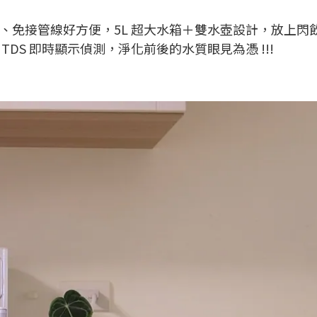
器》免安裝、免接管線好方便，5L 超大水箱＋雙水壺設計，放上
DS 即時顯示偵測，淨化前後的水質眼見為憑 !!!