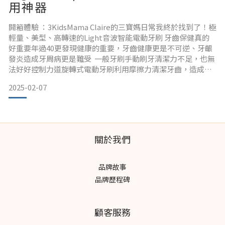
用神器
開箱體驗 ：3KidsMama Claire的三寶媽日常我終於找到了！極
輕量、美型、高轉速的Light音波智能電動牙刷 牙齒保健真的
好重要年過40更發現健康的重要，牙齒健康更是不可逆、牙齦
發炎造成牙周病更是難受 一般牙刷手動刷牙清潔力不足，也無
法好好控制力道旋轉式電動牙刷利用摩擦力清潔牙齒，造成牙
齒磨損比音波式牙刷磨損至少大4倍音波式牙刷除了有穩定動能
2025-02-07
輸出至牙刷頂端，還可以按摩牙齦，產生更細緻的泡沫，防止
食物殘渣和牙菌斑產生。 除了專業部分，還有很重要的是只有
52克，輕巧如筆，非常好攜帶！通
關於我們
品牌故事
品牌歷程碑
顧客服務