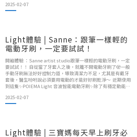
2025-02-07
No.1！ 🦷美國杜邦刷毛X刷頭面積放大50%光是刷頭大小就明
顯感覺比較大！比起以往用的電動牙刷，這款能覆蓋更多面
積，不用擔心刷牙不夠全面！ 🦷震動速度3200
Light體驗 | Sanne：跟筆一樣輕的
電動牙刷，一定要試試！
開箱體驗 ：Sanne artist studio跟筆一樣輕的電動牙刷，一定
要試試！！ 自從當了牙套人之後，就離不開電動牙刷了🫣一般
手動牙刷無法好好控制力道，導致清潔力不足，尤其是有戴牙
套後，醫生吩咐說必須要用電動的才能好好刷乾淨～ 近期使用
到這隻✨POIEMA Light 音波智能電動牙刷✨除了有穩定動能輸
出至牙刷頂端，還可以按摩牙齦，產生更細緻的泡沫，防止食
2025-02-07
物殘渣和牙菌斑產生😌 之前他們家的吹風機就很愛用～這次的
新品電動牙刷使用上也很滿意🧡 重點是重量只有52克，附一個
收納盒，非常好攜
Light體驗 | 三寶媽每天早上刷牙必