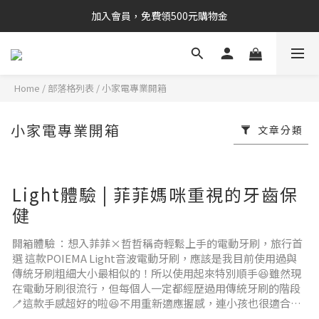
加入會員，免費領500元購物金
Home
/
部落格列表
/
小家電專業開箱
小家電專業開箱
文章分類
Light體驗 | 菲菲媽咪重視的牙齒保
健
開箱體驗 ：想入菲菲×哲哲稱奇輕鬆上手的電動牙刷，旅行首
選 這款POIEMA Light音波電動牙刷，應該是我目前使用過與
傳統牙刷粗細大小最相似的！所以使用起來特別順手😆雖然現
在電動牙刷很流行，但每個人一定都經歷過用傳統牙刷的階段
🪥這款手感超好的啦😆不用重新適應握感，連小孩也很適合！
所以像菲菲也能一用就能上手，現在也榮登菲菲最愛的牙刷