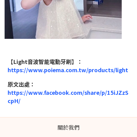
【Light音波智能電動牙刷】：
https://www.poiema.com.tw/products/light
原文出處：
https://www.facebook.com/share/p/15iJZzS
cpH/
關於我們