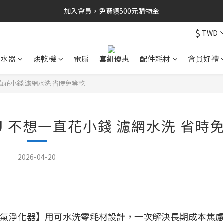
加入會員，免費領500元購物金
$
TWD
淨水器
烘乾機
電扇
套組優惠
配件耗材
會員好禮
想一直花小錢 濾網水洗 省時免等乾
CHU 不想一直花小錢 濾網水洗 省時
2026-04-20
 空氣淨化器】用可水洗零耗材設計，一次解決長期成本焦慮