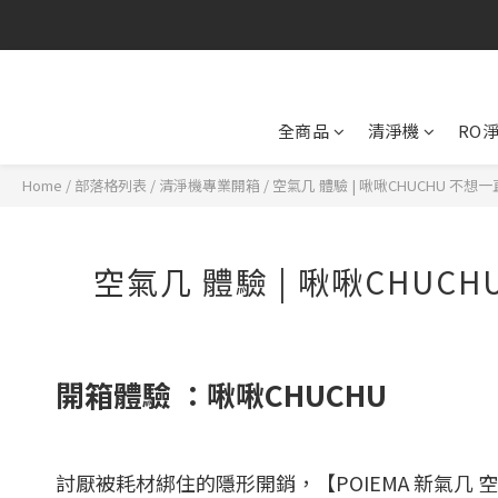
全商品
清淨機
RO
Home
/
部落格列表
/
清淨機專業開箱
/
空氣几 體驗 | 啾啾CHUCHU 不
空氣几 體驗 | 啾啾CHU
開箱體驗 ：啾啾CHUCHU
討厭被耗材綁住的隱形開銷，【POIEMA 新氣几