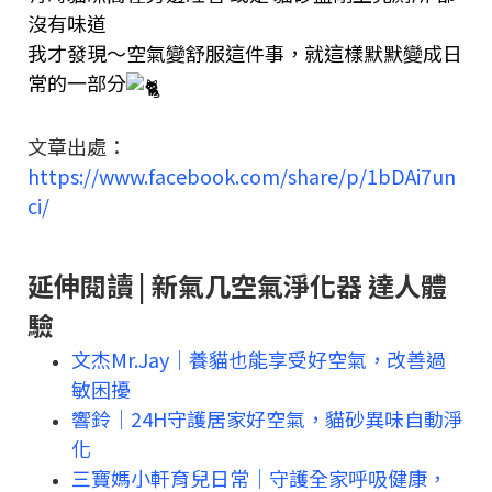
沒有味道
我才發現～空氣變舒服這件事，就這樣默默變成日
常的一部分
文章出處：
https://www.facebook.com/share/p/1bDAi7un
ci/
延伸閱讀 | 新氣几空氣淨化器 達人體
驗
文杰Mr.Jay｜養貓也能享受好空氣，改善過
敏困擾
響鈴｜24H守護居家好空氣，貓砂異味自動淨
化
三寶媽小軒育兒日常｜守護全家呼吸健康，