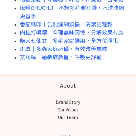
啾啾CHUCHU｜不想多花冤枉錢，水洗濾網
更省事
番茄媽咪｜告別濾網煩惱，清潔更輕鬆
肉桂打噴嚏｜料理氣味困擾，分解效果有感
柴犬七仙女｜多毛家庭適用，全方位淨化
斑斑｜多貓家庭必備，有效改善異味
艾莉絲｜過敏族救星，呼吸更舒適
About
Brand Story
Our Values
Our Team