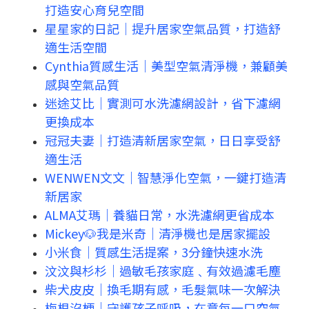
打造安心育兒空間
星星家的日記｜提升居家空氣品質，打造舒
適生活空間
Cynthia質感生活｜美型空氣清淨機，兼顧美
感與空氣品質
迷途艾比｜實測可水洗濾網設計，省下濾網
更換成本
冠冠夫妻｜打造清新居家空氣，日日享受舒
適生活
WENWEN文文｜智慧淨化空氣，一鍵打造清
新居家
ALMA艾瑪｜養貓日常，水洗濾網更省成本
Mickey🐶我是米奇｜清淨機也是居家擺設
小米食｜質感生活提案，3分鐘快速水洗
汶汶與杉杉｜過敏毛孩家庭﹑有效過濾毛塵
柴犬皮皮｜換毛期有感，毛髮氣味一次解決
梅根沒梗｜守護孩子呼吸，在意每一口空氣