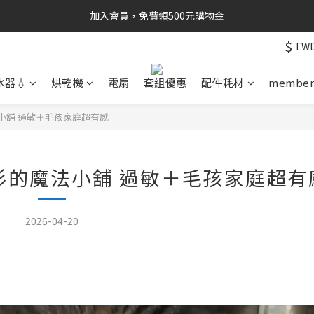
加入會員，免費領500元購物金
$
TW
水器💧
烘乾機
電扇
套組優惠
配件耗材
membe
法小舖 過敏＋毛孩家庭超有感
杉杉的魔法小舖 過敏＋毛孩家庭超有
2026-04-20