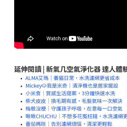
延伸閱讀 | 新氣几空氣淨化器 達人體
ALMA艾瑪｜養貓日常，水洗濾網更省成本
Mickey🐶我是米奇｜清淨機也是居家擺設
小米食｜質感生活提案，3分鐘快速水洗
柴犬皮皮｜換毛期有感，毛髮氣味一次解決
梅根沒梗｜守護孩子呼吸，在意每一口空氣
啾啾CHUCHU｜不想多花冤枉錢，水洗濾網
番茄媽咪｜告別濾網煩惱，清潔更輕鬆