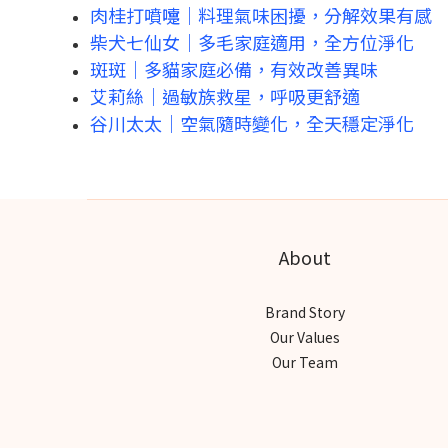
肉桂打噴嚏｜料理氣味困擾，分解效果有感
柴犬七仙女｜多毛家庭適用，全方位淨化
斑斑｜多貓家庭必備，有效改善異味
艾莉絲｜過敏族救星，呼吸更舒適
谷川太太｜空氣隨時變化，全天穩定淨化
About
Brand Story
Our Values
Our Team