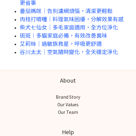
更省事
番茄媽咪｜告別濾網煩惱，清潔更輕鬆
肉桂打噴嚏｜料理氣味困擾，分解效果有感
柴犬七仙女｜多毛家庭適用，全方位淨化
斑斑｜多貓家庭必備，有效改善異味
艾莉絲｜過敏族救星，呼吸更舒適
谷川太太｜空氣隨時變化，全天穩定淨化
About
Brand Story
Our Values
Our Team
Help