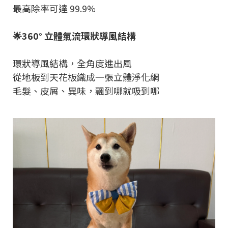
最高除率可達 99.9%
🌟360° 立體氣流環狀導風結構
環狀導風結構，全角度進出風
從地板到天花板織成一張立體淨化網
毛髮、皮屑、異味，飄到哪就吸到哪