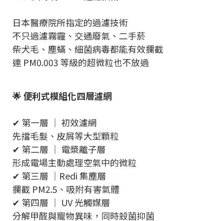
日本醫療院所指定的過濾技術
不只過濾霧霾、交通廢氣、二手菸
柴犬毛、塵蟎、細菌病毒都能有效攔截
連 PM0.003 等級的超微粒也不放過
🌟 便利式模組化四層濾網
✔ 第一層 ｜ 初效濾網
先擋毛髮、皮屑等大型顆粒
✔ 第二層 ｜ 電漿離子層
形成電場主動處理空氣中的微粒
✔ 第三層 ｜Redi 集塵層
攔截 PM2.5、吸附有害氣體
✔ 第四層 ｜ UV 光觸媒層
分解甲醛與寵物異味，同時殺菌抑菌