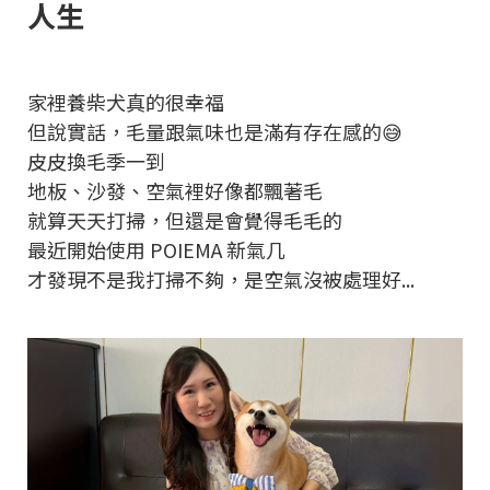
人生
家裡養柴犬真的很幸福
但說實話，毛量跟氣味也是滿有存在感的😅
皮皮換毛季一到
地板、沙發、空氣裡好像都飄著毛
就算天天打掃，但還是會覺得毛毛的
最近開始使用 POIEMA 新氣几
才發現不是我打掃不夠，是空氣沒被處理好...