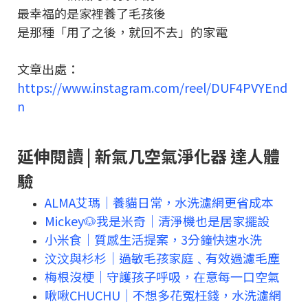
最幸福的是家裡養了毛孩後
是那種「用了之後，就回不去」的家電
文章出處：
https://www.instagram.com/reel/DUF4PVYEnd
n
延伸閱讀 | 新氣几空氣淨化器 達人體
驗
ALMA艾瑪｜養貓日常，水洗濾網更省成本
Mickey🐶我是米奇｜清淨機也是居家擺設
小米食｜質感生活提案，3分鐘快速水洗
汶汶與杉杉｜過敏毛孩家庭﹑有效過濾毛塵
梅根沒梗｜守護孩子呼吸，在意每一口空氣
啾啾CHUCHU｜不想多花冤枉錢，水洗濾網