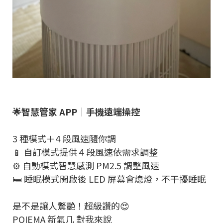
🌟智慧管家 APP｜手機遠端操控
3 種模式＋4 段風速隨你調
📱 自訂模式提供４段風速依需求調整
⚙️ 自動模式智慧感測 PM2.5 調整風速
🛏️ 睡眠模式開啟後 LED 屏幕會熄燈，不干擾睡眠
是不是讓人驚艷！超級讚的😍
POIEMA 新氣几 對我來說