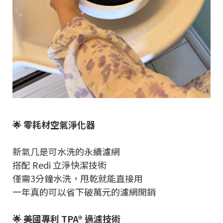
🌟 零耗材空氣淨化器
新氣几是可水洗的永續濾網
搭配 Redi 立淨快潔技術
僅需3分鐘水洗，甩乾就能直接用
一年真的可以省下破萬元的濾網開銷
🌟 美國專利 TPA® 過濾技術