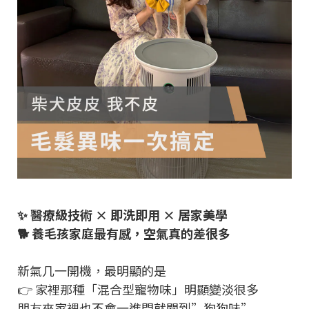
✨ 醫療級技術 × 即洗即用 × 居家美學
🐕 養毛孩家庭最有感，空氣真的差很多
新氣几一開機，最明顯的是
👉 家裡那種「混合型寵物味」明顯變淡很多
朋友來家裡也不會一進門就聞到”狗狗味”