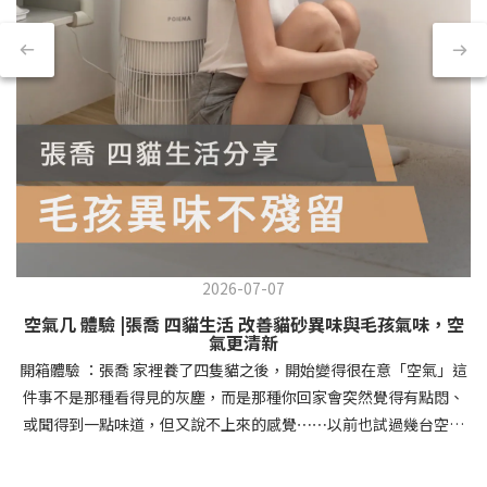
2026-07-07
空氣几 體驗 |張喬 四貓生活 改善貓砂異味與毛孩氣味，空
氣更清新
開箱體驗 ：張喬 家裡養了四隻貓之後，開始變得很在意「空氣」這
件事不是那種看得見的灰塵，而是那種你回家會突然覺得有點悶、
或聞得到一點味道，但又說不上來的感覺⋯⋯以前也試過幾台空氣
清淨機，但最困擾的其實不是效果，而是濾網要換、耗材要買、時
間久了就懶得維護⋯ 這次體驗 POIEMA 新氣几，最有感的是它的