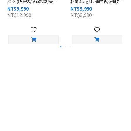
水器 (逆滲透/SGS認證/美國
輕量315g/12種控溫/6種吹
NSF/雙UVC殺菌/自清潔/閃飲
頭/多元整髮器/自動清潔/吸
NT$9,990
NT$3,990
儲水壺/開飲機/D01V)
磁式快拆/1150W功率/P637)
NT$12,990
NT$8,990