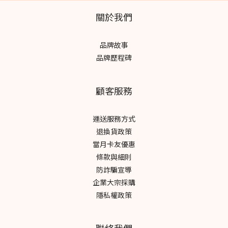
「零耗材設計」！濾網可以水洗、晾乾後直接裝回去，整個過程其
關於我們
實比想像中簡單很多 而且家裡最有感的幾個地方： 貓砂味道比較不
容易殘留 開窗通風不一定就夠的悶感有改善 放在客廳很像一件家
品牌故事
具，不會有突兀的空氣清淨機家電感 它有多種模式可設定自動模
品牌歷程碑
式：平常放著讓它自己調整睡眠模式：晚上運轉很安靜， 幾乎沒有
存在感自訂模式：打掃 或是 有開窗時，需要加強淨化時 最喜歡的是
它不需要你去習慣機器，而是自然融入生活 最棒的是 #UV光觸媒設
顧客服務
計 抑菌還能有效除臭有時貓咪窩在旁邊睡著 或是 貓砂盆剛上完廁所
都沒有味道我才發現～空氣變舒服這件事，就這樣默默變成日常的
運送服務方式
一部分 文章出處：
退換貨政策
https://www.facebook.com/share/p/1bDAi7unci/ 延伸閱讀 | 新
當月卡友優惠
氣几空氣淨化器 達人體驗文杰Mr.Jay｜養貓也能享受好空氣，改善
條款與細則
過敏困擾響鈴｜24H守護居家好空氣，貓砂異味自動淨化三寶媽小軒
防詐騙宣導
育兒日常｜守護全家呼吸健康，打造安心育兒空間星星家的日記｜
企業大宗採購
提升居家空氣品質，打造舒適生活空間Cynthia質感生活｜美型空氣
隱私權政策
清淨機，兼顧美感與空氣品質迷途艾比｜實測可水洗濾網設計，省
下濾網更換成本冠冠夫妻｜打造清新居家空氣，日日享受舒適生活
WENWEN文文｜智慧淨化空氣，一鍵打造清新居家ALMA艾瑪｜養
聯絡我們