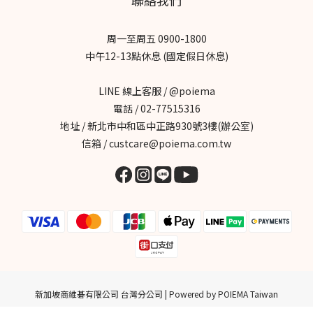
貓日常，水洗濾網更省成本Mickey🐶我是米奇｜清淨機也是居家擺
設小米食｜質感生活提案，3分鐘快速水洗汶汶與杉杉｜過敏毛孩家
周一至周五 0900-1800
庭﹑有效過濾毛塵柴犬皮皮｜換毛期有感，毛髮氣味一次解決梅根
中午12-13點休息 (國定假日休息)
沒梗｜守護孩子呼吸，在意每一口空氣啾啾CHUCHU｜不想多花冤
枉錢，水洗濾網更省事番茄媽咪｜告別濾網煩惱，清潔更輕鬆肉桂
LINE 線上客服 / @poiema
打噴嚏｜料理氣味困擾，分解效果有感柴犬七仙女｜多毛家庭適
電話 / 02-77515316
用，全方位淨化斑斑｜多貓家庭必備，有效改善異味艾莉絲｜過敏
地址 / 新北市中和區中正路930號3樓(辦公室)
族救星，呼吸更舒適
信箱 / custcare@poiema.com.tw
新加坡商維碁有限公司 台灣分公司 | Powered by POIEMA Taiwan