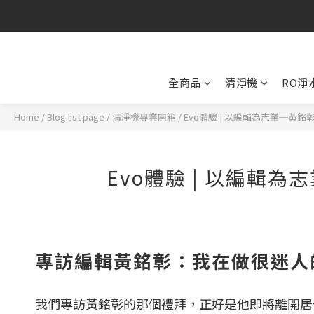
全商品
清淨機
RO淨
Home
/
Blog list page
/
清淨機專業開箱
/
Evo體驗 | 以編輯為志業─黃
Evo體驗 | 以編輯
專訪
編輯黃銘彰：
我在做很迷人
我們專訪黃銘彰的那個禮拜，正好是他即將離開居