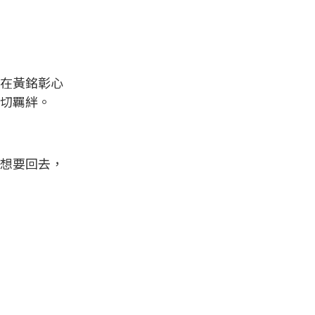
在黃銘彰心
切羈絆。
想要回去，