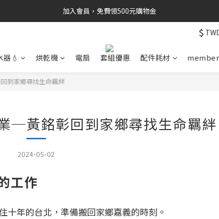
加入會員，免費領500元購物金
$
TW
水器💧
烘乾機
電扇
套組優惠
配件耗材
membe
銘彰回到家鄉尋找生命羈絆
為志業─黃銘彰回到家鄉尋找生命羈絆
2024-05-02
的工作
住十年的台北，準備搬回家鄉嘉義的時刻。