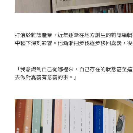
打滾於雜誌產業，近年逐漸在地方創生的雜誌編輯
中種下深刻影響。他漸漸把步伐逐步移回嘉義，後
「我意識到自己從哪裡來，自己存在的狀態甚至這
去做對嘉義有意義的事。」