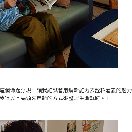
這個命題浮現，讓我能試著用編輯能力去詮釋嘉義的魅力
我得以回過頭來用新的方式來整理生命軌跡。」