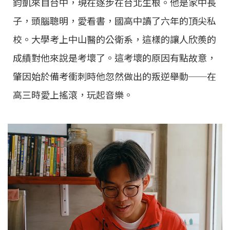
鈞凱來自台中，現在逐步在台北生根。他是家中長
子，頭腦聰明，愛看書，國高中讀了六年的頂尖私
校。大學考上中山醫的公衛系，這樣的讓人欣羨的
成績對他來說是考壞了。這考壞的原因有點故意，
肇因始於備考衝刺時他忽然做出的叛逆舉動──在
高三時愛上搖滾，玩起音樂。