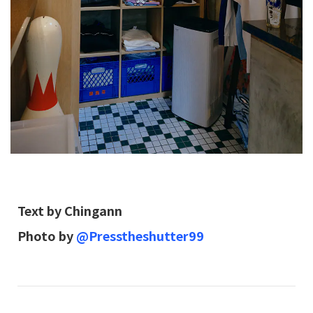
Text by Chingann
Photo by
@Presstheshutter99