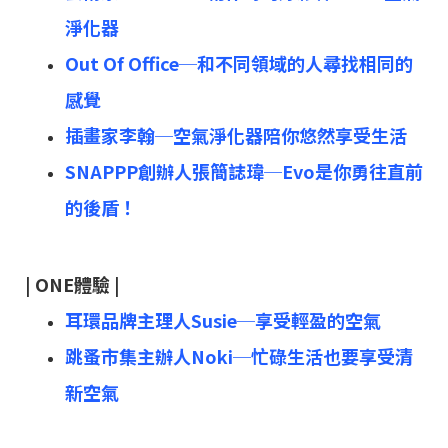
淨化器
Out Of Office─和不同領域的人尋找相同的
感覺
插畫家李翰─空氣淨化器陪你悠然享受生活
SNAPPP創辦人張簡誌瑋─Evo是你勇往直前
的後盾！
| ONE體驗 |
耳環品牌主理人Susie─享受輕盈的空氣
跳蚤市集主辦⼈Noki─忙碌生活也要享受清
新空氣