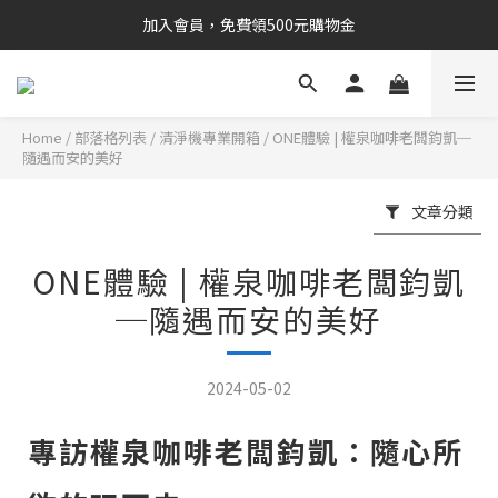
加入會員，免費領500元購物金
Home
/
部落格列表
/
清淨機專業開箱
/
ONE體驗 | 權泉咖啡老闆鈞凱─
隨遇而安的美好
文章分類
ONE體驗 | 權泉咖啡老闆鈞凱
─隨遇而安的美好
2024-05-02
專訪權泉咖啡老闆鈞凱
：
隨心所