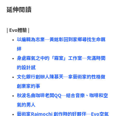
延伸閱讀
| Evo體驗 |
以編輯為志業─黃銘彰回到家鄉尋找生命羈
絆
身處霧氣之中的「霧室」工作室─充滿時間
的設計感
⽂化銀⾏創辦⼈陳慕天─拿藝術家的性格做
創業家的事​
秋波名曲珈琲老闆QQ─結合音樂、咖啡和空
氣的男人
藝術家Raimochi 創作時的好夥伴─Evo空氣