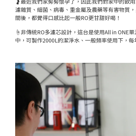
🤰最近我們家髣髣懷孕了，因此我們對家中的飲用水
濾雜質、細菌、病毒、重金屬及農藥等有害物質，
間後，都覺得口感比起一般RO更甘甜好喝！
☝️非傳統RO多濾芯設計，這台是使用All in 
中，可製作2000L的潔淨水、一般頻率使用下，