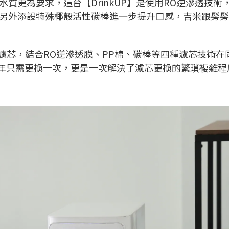
質更為要求，這台【DrinkUP】是使用RO逆滲透技術
另外添設特殊椰殼活性碳棒進一步提升口感，吉米跟髣髣
ONE單濾芯，結合RO逆滲透膜、PP棉、碳棒等四種濾芯技術
每年只需更換一次，更是一次解決了濾芯更換的繁瑣複雜程