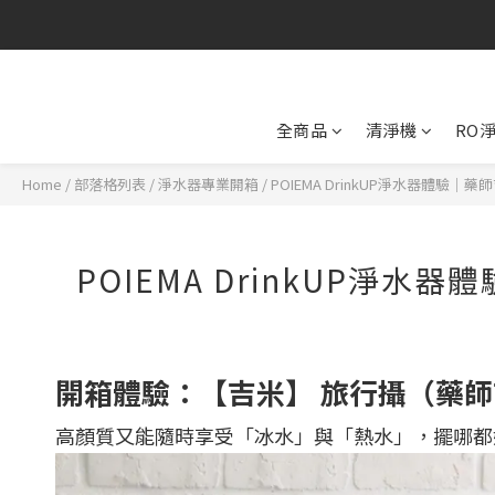
全商品
清淨機
RO
Home
/
部落格列表
/
淨水器專業開箱
/
POIEMA DrinkUP淨水器體驗
POIEMA DrinkUP淨
開箱體驗：【吉米】 旅行攝（藥
高顏質又能隨時享受「冰水」與「熱水」，擺哪都好看