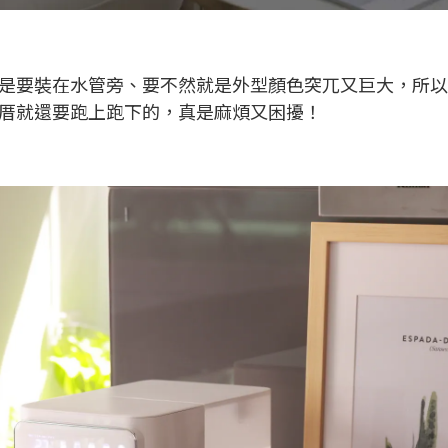
不是要裝在水管旁、要不然就是外型顏色突兀又巨大，所
厝就還要跑上跑下的，真是麻煩又困擾！