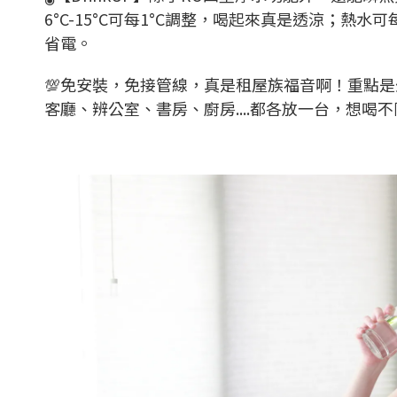
6°C-15°C可每1°C調整，喝起來真是透涼；熱水
省電。
💯免安裝，免接管線，真是租屋族福音啊！重點
客廳、辨公室、書房、廚房....都各放一台，想