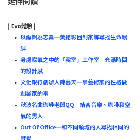
延伸閱讀
| Evo體驗 |
以編輯為志業─黃銘彰回到家鄉尋找生命羈
絆
身處霧氣之中的「霧室」工作室─充滿時間
的設計感
⽂化銀⾏創辦⼈陳慕天─拿藝術家的性格做
創業家的事​
秋波名曲珈琲老闆QQ─結合音樂、咖啡和空
氣的男人
Out Of Office─和不同領域的人尋找相同的
感覺​