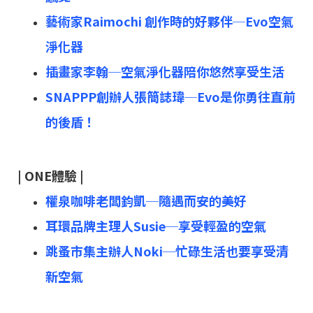
藝術家Raimochi 創作時的好夥伴─Evo空氣
淨化器
插畫家李翰─空氣淨化器陪你悠然享受生活
SNAPPP創辦人張簡誌瑋─Evo是你勇往直前
的後盾！
| ONE體驗 |
權泉咖啡老闆鈞凱─隨遇而安的美好
耳環品牌主理人Susie─享受輕盈的空氣
跳蚤市集主辦⼈Noki─忙碌生活也要享受清
新空氣​