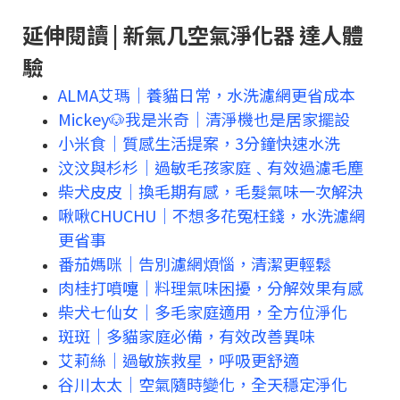
延伸閱讀 | 新氣几空氣淨化器 達人體
驗
ALMA艾瑪｜養貓日常，水洗濾網更省成本
Mickey🐶我是米奇｜清淨機也是居家擺設
小米食｜質感生活提案，3分鐘快速水洗
汶汶與杉杉｜過敏毛孩家庭﹑有效過濾毛塵
柴犬皮皮｜換毛期有感，毛髮氣味一次解決
啾啾CHUCHU｜不想多花冤枉錢，水洗濾網
更省事
番茄媽咪｜告別濾網煩惱，清潔更輕鬆
肉桂打噴嚏｜料理氣味困擾，分解效果有感
柴犬七仙女｜多毛家庭適用，全方位淨化
斑斑｜多貓家庭必備，有效改善異味
艾莉絲｜過敏族救星，呼吸更舒適
谷川太太｜空氣隨時變化，全天穩定淨化