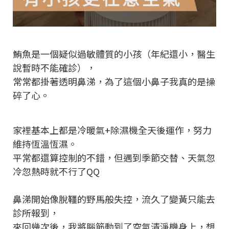
鮪魚是一個疑似過敏體質的小孩（年紀還小，醫生
說暫時不能確診），
常常都掛著透明鼻涕，為了這個小鼻子我真的是操
碎了心。
家裡基本上都是冷暖氣+除濕機全天後運作，努力
維持恆溫恆濕。
平常都還算控制的不錯，但遇到季節交替、天氣忽
冷忽熱時就不行了QQ
鼻涕開始像脫韁的野馬般失控，流久了變黃只能去
診所報到，
來回幾次後，我將腦筋動到了空氣清淨機身上，想