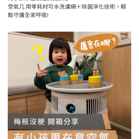
空氣几 用零耗材可水洗濾網＋除菌淨化技術，輕
鬆守護全家呼吸!