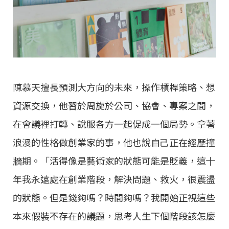
陳慕天擅長預測⼤⽅向的未來，操作槓桿策略、想
資源交換，他習於周旋於公司、協會、專案之間，
在會議裡打轉、說服各⽅⼀起促成⼀個局勢。拿著
浪漫的性格做創業家的事，他也說⾃⼰正在經歷撞
牆期。「活得像是藝術家的狀態可能是貶義，這⼗
年我永遠處在創業階段，解決問題、救火，很震盪
的狀態。但是錢夠嗎？時間夠嗎？我開始正視這些
本來假裝不存在的議題，思考⼈⽣下個階段該怎麼