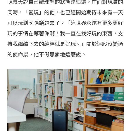
陳慕天說⾃⼰離理想的狀態還很遠，在⾯對現實的
同時，「愛玩」的他，也已經開始期待未來有⼀天
可以玩到國際議題去了。「這世界永遠有更多更好
玩的事情在等著你啊！我⼀直在找好玩的東⻄，⽀
持我繼續下去的純粹就是好玩。」關於這股沒變過
的使命感，他不假思索地這麼說。