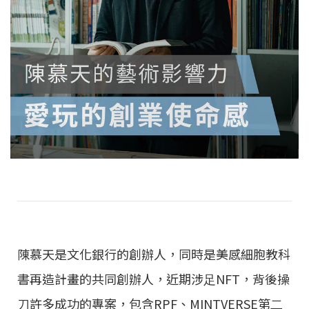
陳慕天是⽂化銀⾏的創辦⼈，同時是美感細胞教科
書再造計畫的共同創辦⼈，近期涉⾜NFT，背後操
⼑許多成功的專案，包含RPF、MINTVERSE第⼆