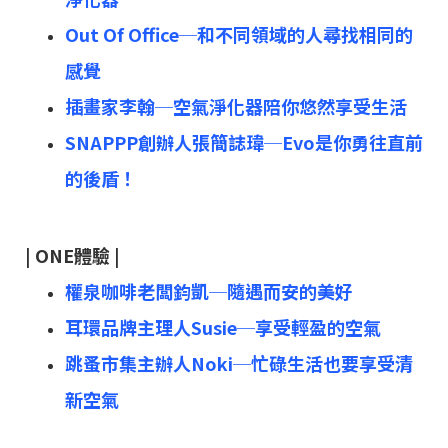
Out Of Office─和不同領域的人尋找相同的
感覺
插畫家李翰─空氣淨化器陪你悠然享受生活
SNAPPP創辦人張簡誌瑋─Evo是你勇往直前
的後盾！
|
ONE體驗 |
權泉咖啡老闆鈞凱─隨遇而安的美好
耳環品牌主理人Susie─享受輕盈的空氣
跳蚤市集主辦⼈Noki─忙碌生活也要享受清
新空氣