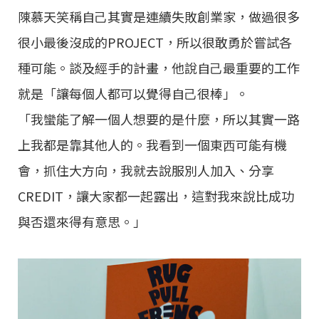
陳慕天笑稱⾃⼰其實是連續失敗創業家，做過很多
很⼩最後沒成的PROJECT，所以很敢勇於嘗試各
種可能。談及經⼿的計畫，他說⾃⼰最重要的⼯作
就是「讓每個⼈都可以覺得⾃⼰很棒」。
「我蠻能了解⼀個⼈想要的是什麼，所以其實⼀路
上我都是靠其他⼈的。我看到⼀個東⻄可能有機
會，抓住⼤⽅向，我就去說服別⼈加入、分享
CREDIT，讓⼤家都⼀起露出，這對我來說比成功
與否還來得有意思。」