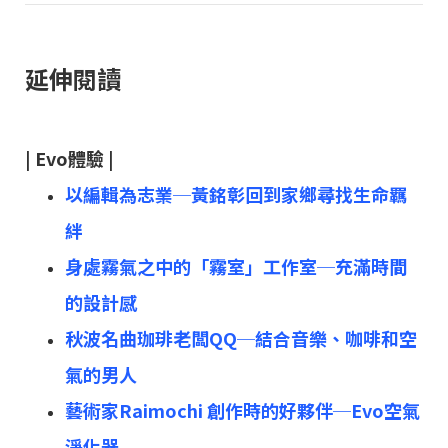
延伸閱讀
| Evo體驗 |
以編輯為志業─黃銘彰回到家鄉尋找生命羈
絆
身處霧氣之中的「霧室」工作室─充滿時間
的設計感
秋波名曲珈琲老闆QQ─結合音樂、咖啡和空
氣的男人
藝術家Raimochi 創作時的好夥伴─Evo空氣
淨化器